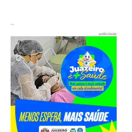
--
publicidade