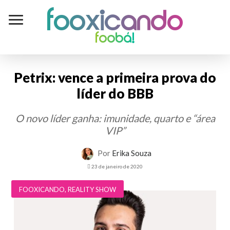
Fooxicando
foobá!
Petrix: vence a primeira prova do
líder do BBB
O novo líder ganha: imunidade, quarto e “área
VIP”
Por
Erika Souza
23 de janeiro de 2020
FOOXICANDO
,
REALITY SHOW