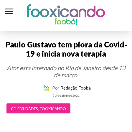
Fooxicando
foobá!
Paulo Gustavo tem piora da Covid-
19 e inicia nova terapia
Ator está internado no Rio de Janeiro desde 13
de março.
Por
Redação Foobá
3 de abril de 2021
CELEBRIDADES
,
FOOXICANDO