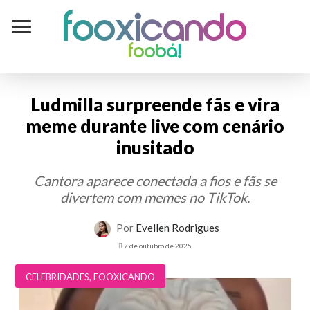
Fooxicando
foobá!
Ludmilla surpreende fãs e vira
meme durante live com cenário
inusitado
Cantora aparece conectada a fios e fãs se
divertem com memes no TikTok.
Por
Evellen Rodrigues
7 de outubro de 2025
CELEBRIDADES
,
FOOXICANDO