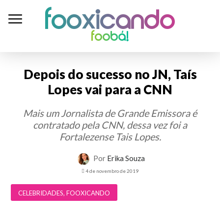
Fooxicando
foobá!
Depois do sucesso no JN, Taís
Lopes vai para a CNN
Mais um Jornalista de Grande Emissora é
contratado pela CNN, dessa vez foi a
Fortalezense Tais Lopes.
Por
Erika Souza
4 de novembro de 2019
CELEBRIDADES
,
FOOXICANDO