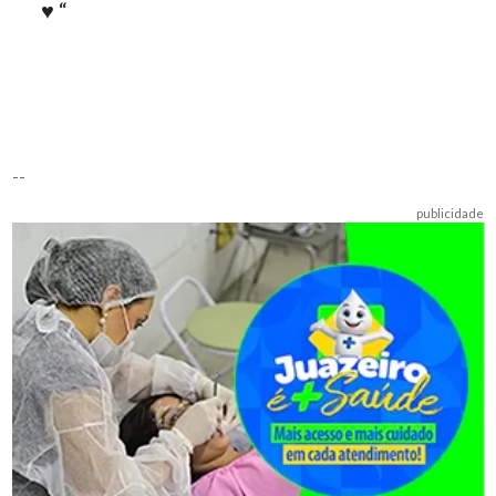
♥️ “
--
publicidade