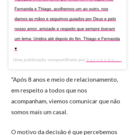
Fernanda e Thiago, acolhemos um ao outro, nos
damos as mãos e seguimos guiados por Deus e pelo
nosso amor, amizade e respeito que sempre tiveram
um lema: Unidos até depois do fim. Thiago e Fernanda
♥️
Uma publicação compartilhada por
F e r n a n d a S o u z a
(
“Após 8 anos e meio de relacionamento,
em respeito a todos que nos
acompanham, viemos comunicar que não
somos mais um casal.
O motivo da decisão é que percebemos