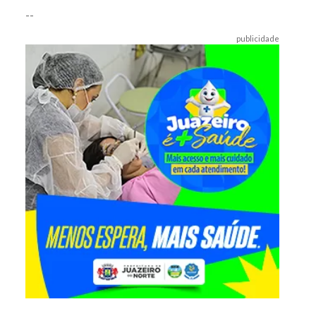
--
publicidade