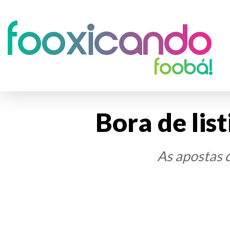
Fooxicando
foobá!
Bora de li
As apostas 