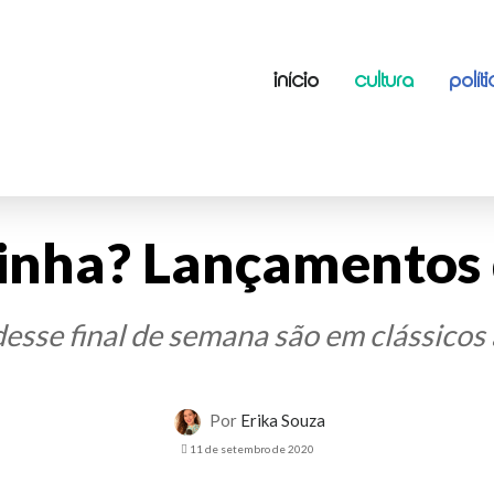
INÍCIO
CULTURA
POLÍT
stinha? Lançamentos
desse final de semana são em clássicos
Por
Erika Souza
11 de setembro de 2020